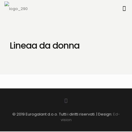
Lineaa da donna
© 2019 Eurogalant d.o.o. Tutti i diritti riservati. | Design:
Ed-
vision